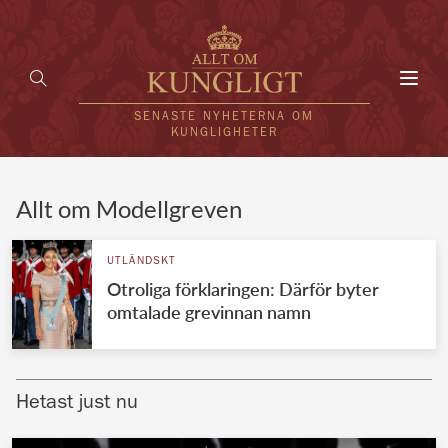
Toggl
navig
SENASTE NYHETERNA OM
KUNGLIGHETER
HEM
Allt om Modellgreven
KUNGAFAMILJEN
UTLÄNDSKT
Otroliga förklaringen: Därför byter
UTLÄNDSKT
omtalade grevinnan namn
KÄNDISAR
VÄRLDENS KUNGAHUS
Hetast just nu
Svenska kungahuset
REDAKTION
Brittiska kungahuset