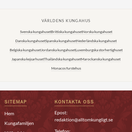
VÄRLDENS KUNGAHUS
Svenska kungahuset
Brittiska kungahuset
Norska kungahuset
Danska kungahuset
Spanska kungahuset
Nederländska kungahuset
Belgiska kungahuset
Jordanska kungahuset
Luxemburgska storhertighuset
Japanska kejsarhuset
Thailändska kungahuset
Marockanska kungahuset
Monacos furstehus
SITEMAP
KONTAKTA OSS
Epost:
Hem
redaktion@alltomkungligt.se
Kungafamiljen
Telefon: