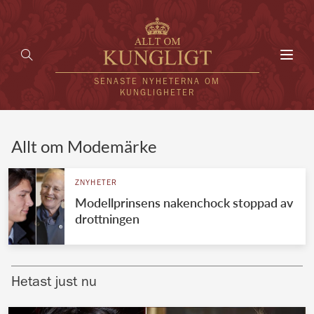
Toggl
navig
SENASTE NYHETERNA OM
KUNGLIGHETER
HEM
Allt om Modemärke
KUNGAFAMILJEN
ZNYHETER
Modellprinsens nakenchock stoppad av
UTLÄNDSKT
drottningen
KÄNDISAR
VÄRLDENS KUNGAHUS
Hetast just nu
Svenska kungahuset
REDAKTION
Brittiska kungahuset