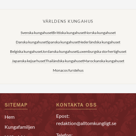
VÄRLDENS KUNGAHUS
Svenska kungahuset
Brittiska kungahuset
Norska kungahuset
Danska kungahuset
Spanska kungahuset
Nederländska kungahuset
Belgiska kungahuset
Jordanska kungahuset
Luxemburgska storhertighuset
Japanska kejsarhuset
Thailändska kungahuset
Marockanska kungahuset
Monacos furstehus
SITEMAP
KONTAKTA OSS
Epost:
Hem
redaktion@alltomkungligt.se
Kungafamiljen
Telefon: