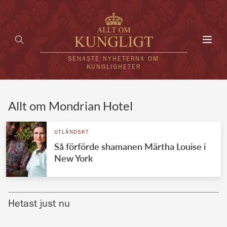
Toggl
navig
SENASTE NYHETERNA OM
KUNGLIGHETER
HEM
Allt om Mondrian Hotel
KUNGAFAMILJEN
UTLÄNDSKT
Så förförde shamanen Märtha Louise i
UTLÄNDSKT
New York
KÄNDISAR
VÄRLDENS KUNGAHUS
Hetast just nu
Svenska kungahuset
REDAKTION
Brittiska kungahuset