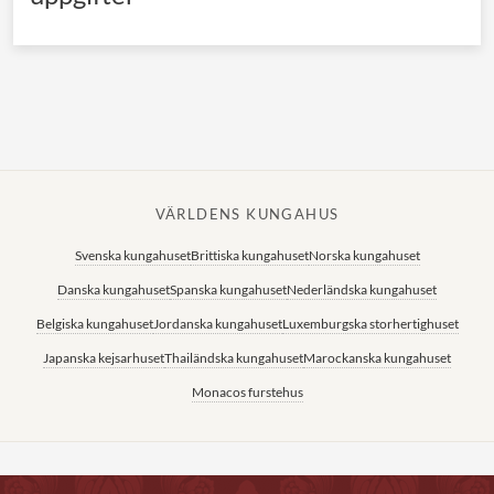
VÄRLDENS KUNGAHUS
Svenska kungahuset
Brittiska kungahuset
Norska kungahuset
Danska kungahuset
Spanska kungahuset
Nederländska kungahuset
Belgiska kungahuset
Jordanska kungahuset
Luxemburgska storhertighuset
Japanska kejsarhuset
Thailändska kungahuset
Marockanska kungahuset
Monacos furstehus