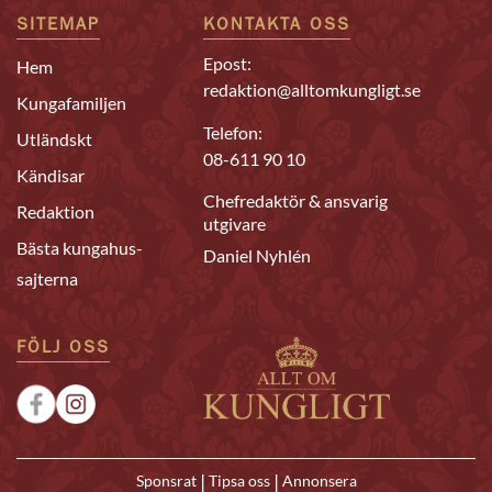
SITEMAP
KONTAKTA OSS
Epost:
Hem
redaktion@alltomkungligt.se
Kungafamiljen
Telefon:
Utländskt
08-611 90 10
Kändisar
Chefredaktör & ansvarig
Redaktion
utgivare
Bästa kungahus-
Daniel Nyhlén
sajterna
FÖLJ OSS
|
|
Sponsrat
Tipsa oss
Annonsera