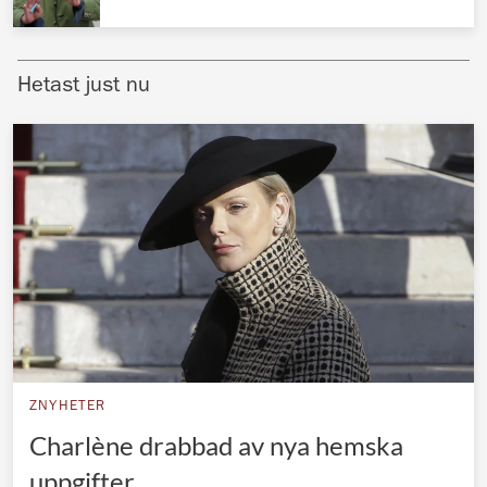
Norska kungahuset
Danska kungahuset
Hetast just nu
Spanska kungahuset
Nederländska kungahuset
Belgiska kungahuset
Jordanska kungahuset
Luxemburgska storhertighuset
Japanska kejsarhuset
Thailändska kungahuset
Marockanska kungahuset
ZNYHETER
Monacos furstehus
Charlène drabbad av nya hemska
uppgifter