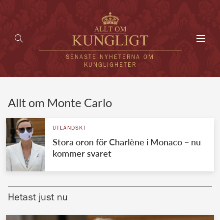
Toggl
navig
SENASTE NYHETERNA OM
KUNGLIGHETER
HEM
Allt om Monte Carlo
KUNGAFAMILJEN
UTLÄNDSKT
Stora oron för Charlène i Monaco – nu
UTLÄNDSKT
kommer svaret
KÄNDISAR
VÄRLDENS KUNGAHUS
Hetast just nu
Svenska kungahuset
REDAKTION
Brittiska kungahuset