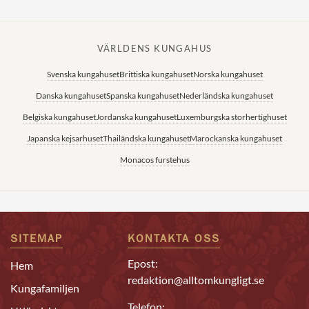
VÄRLDENS KUNGAHUS
Svenska kungahuset
Brittiska kungahuset
Norska kungahuset
Danska kungahuset
Spanska kungahuset
Nederländska kungahuset
Belgiska kungahuset
Jordanska kungahuset
Luxemburgska storhertighuset
Japanska kejsarhuset
Thailändska kungahuset
Marockanska kungahuset
Monacos furstehus
SITEMAP
KONTAKTA OSS
Epost:
Hem
redaktion@alltomkungligt.se
Kungafamiljen
Telefon: