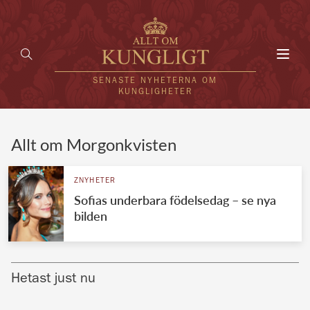
Toggl
navig
SENASTE NYHETERNA OM
KUNGLIGHETER
HEM
Allt om Morgonkvisten
KUNGAFAMILJEN
ZNYHETER
Sofias underbara födelsedag – se nya
UTLÄNDSKT
bilden
KÄNDISAR
VÄRLDENS KUNGAHUS
Hetast just nu
Svenska kungahuset
REDAKTION
Brittiska kungahuset