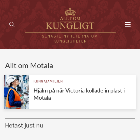
Toggl
navig
SENASTE NYHETERNA OM
KUNGLIGHETER
HEM
Allt om Motala
KUNGAFAMILJEN
KUNGAFAMILJEN
Hjälm på när Victoria kollade in plast i
UTLÄNDSKT
Motala
KÄNDISAR
VÄRLDENS KUNGAHUS
Hetast just nu
Svenska kungahuset
REDAKTION
Brittiska kungahuset