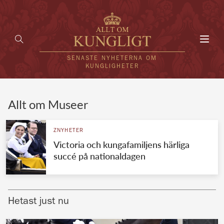
Toggl
navig
SENASTE NYHETERNA OM
KUNGLIGHETER
HEM
Allt om Museer
KUNGAFAMILJEN
ZNYHETER
Victoria och kungafamiljens härliga
UTLÄNDSKT
succé på nationaldagen
KÄNDISAR
VÄRLDENS KUNGAHUS
Hetast just nu
Svenska kungahuset
REDAKTION
Brittiska kungahuset