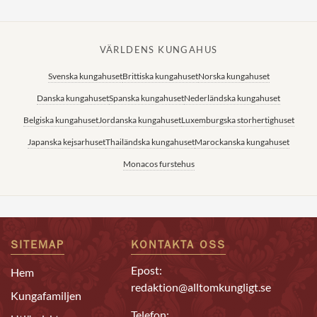
VÄRLDENS KUNGAHUS
Svenska kungahuset
Brittiska kungahuset
Norska kungahuset
Danska kungahuset
Spanska kungahuset
Nederländska kungahuset
Belgiska kungahuset
Jordanska kungahuset
Luxemburgska storhertighuset
Japanska kejsarhuset
Thailändska kungahuset
Marockanska kungahuset
Monacos furstehus
SITEMAP
KONTAKTA OSS
Epost:
Hem
redaktion@alltomkungligt.se
Kungafamiljen
Telefon: