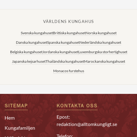
VÄRLDENS KUNGAHUS
Svenska kungahuset
Brittiska kungahuset
Norska kungahuset
Danska kungahuset
Spanska kungahuset
Nederländska kungahuset
Belgiska kungahuset
Jordanska kungahuset
Luxemburgska storhertighuset
Japanska kejsarhuset
Thailändska kungahuset
Marockanska kungahuset
Monacos furstehus
SITEMAP
KONTAKTA OSS
Epost:
Hem
redaktion@alltomkungligt.se
Kungafamiljen
Telefon: