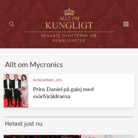
Toggl
navig
SENASTE NYHETERNA OM
KUNGLIGHETER
HEM
Allt om Mycronics
KUNGAFAMILJEN
KUNGAFAMILJEN
Prins Daniel på galej med
UTLÄNDSKT
svärföräldrarna
KÄNDISAR
VÄRLDENS KUNGAHUS
Hetast just nu
Svenska kungahuset
REDAKTION
Brittiska kungahuset