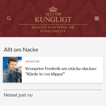
Toggl
navig
SENASTE NYHETERNA OM
KUNGLIGHETER
HEM
Allt om Nacke
KUNGAFAMILJEN
ZNYHETER
Kronprins Frederik om otäcka olyckan:
UTLÄNDSKT
"Körde in i en klippa!"
KÄNDISAR
VÄRLDENS KUNGAHUS
Hetast just nu
Svenska kungahuset
REDAKTION
Brittiska kungahuset