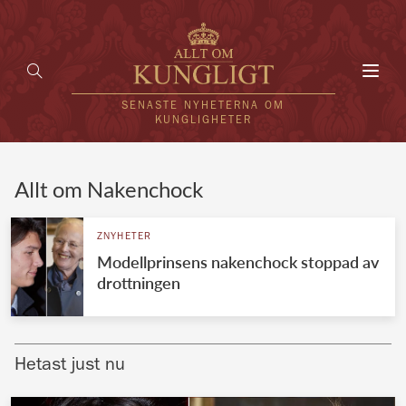
Toggl
navig
SENASTE NYHETERNA OM
KUNGLIGHETER
HEM
Allt om Nakenchock
KUNGAFAMILJEN
ZNYHETER
Modellprinsens nakenchock stoppad av
UTLÄNDSKT
drottningen
KÄNDISAR
VÄRLDENS KUNGAHUS
Hetast just nu
Svenska kungahuset
REDAKTION
Brittiska kungahuset