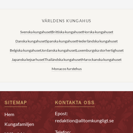
VÄRLDENS KUNGAHUS
Svenska kungahuset
Brittiska kungahuset
Norska kungahuset
Danska kungahuset
Spanska kungahuset
Nederländska kungahuset
Belgiska kungahuset
Jordanska kungahuset
Luxemburgska storhertighuset
Japanska kejsarhuset
Thailändska kungahuset
Marockanska kungahuset
Monacos furstehus
SITEMAP
KONTAKTA OSS
Epost:
Hem
redaktion@alltomkungligt.se
Kungafamiljen
Telefon: