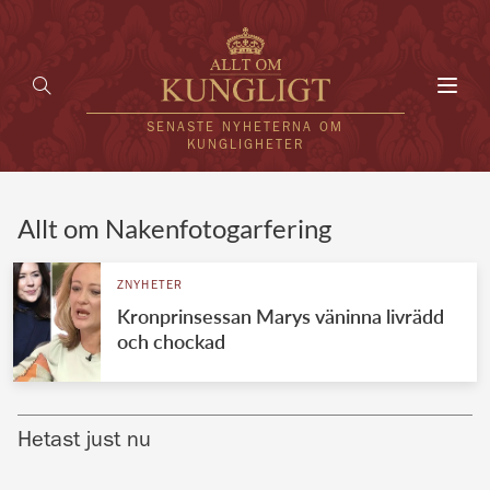
Toggl
navig
SENASTE NYHETERNA OM
KUNGLIGHETER
HEM
Allt om Nakenfotogarfering
KUNGAFAMILJEN
ZNYHETER
Kronprinsessan Marys väninna livrädd
UTLÄNDSKT
och chockad
KÄNDISAR
VÄRLDENS KUNGAHUS
Hetast just nu
Svenska kungahuset
REDAKTION
Brittiska kungahuset