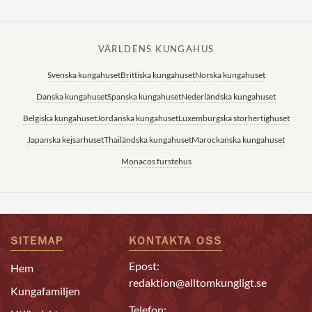
VÄRLDENS KUNGAHUS
Svenska kungahuset
Brittiska kungahuset
Norska kungahuset
Danska kungahuset
Spanska kungahuset
Nederländska kungahuset
Belgiska kungahuset
Jordanska kungahuset
Luxemburgska storhertighuset
Japanska kejsarhuset
Thailändska kungahuset
Marockanska kungahuset
Monacos furstehus
SITEMAP
KONTAKTA OSS
Epost:
Hem
redaktion@alltomkungligt.se
Kungafamiljen
Telefon: