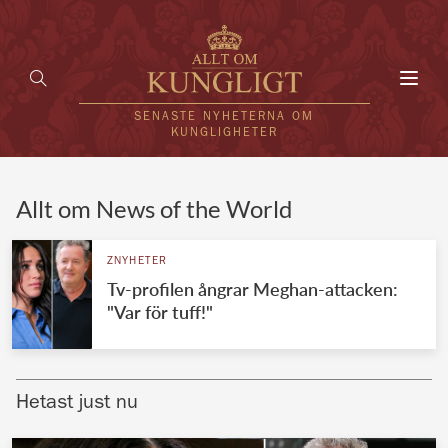
Toggl
navig
SENASTE NYHETERNA OM
KUNGLIGHETER
HEM
Allt om News of the World
KUNGAFAMILJEN
ZNYHETER
Tv-profilen ångrar Meghan-attacken:
UTLÄNDSKT
"Var för tuff!"
KÄNDISAR
VÄRLDENS KUNGAHUS
Hetast just nu
Svenska kungahuset
REDAKTION
Brittiska kungahuset