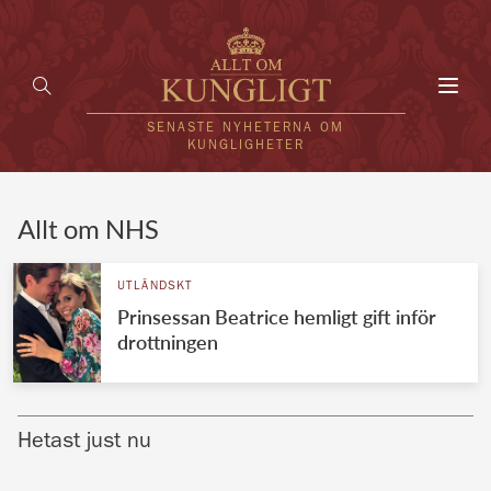
Toggl
navig
SENASTE NYHETERNA OM
KUNGLIGHETER
HEM
Allt om NHS
KUNGAFAMILJEN
UTLÄNDSKT
Prinsessan Beatrice hemligt gift inför
UTLÄNDSKT
drottningen
KÄNDISAR
VÄRLDENS KUNGAHUS
Hetast just nu
Svenska kungahuset
REDAKTION
Brittiska kungahuset