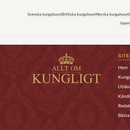
Svenska kungahuset
Brittiska kungahuset
Norska kungahuset
Japan
SIT
Hem
Kunga
Utlän
Kändi
Redak
Bästa