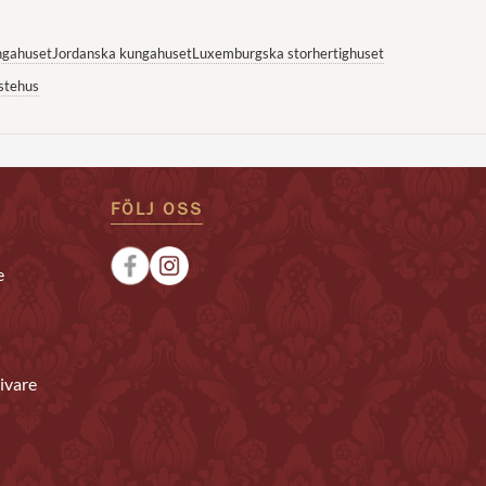
ngahuset
Jordanska kungahuset
Luxemburgska storhertighuset
stehus
FÖLJ OSS
e
ivare