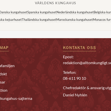
VÄRLDENS KUNGAHUS
Danska kungahuset
Spanska kungahuset
Nederländska kungahuset
Belgiska ku
ska kejsarhuset
Thailändska kungahuset
Marockanska kungahuset
Monacos fur
EMAP
KONTAKTA OSS
Epost:
redaktion@alltomkungligt.s
familjen
Telefon:
dskt
08-611 90 10
sar
Chefredaktör & ansvarig utg
tion
Daniel Nyhlén
 kungahus-sajterna