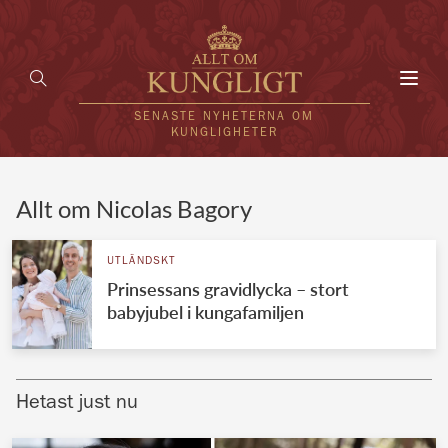
Toggl
navig
SENASTE NYHETERNA OM
KUNGLIGHETER
HEM
Allt om Nicolas Bagory
KUNGAFAMILJEN
UTLÄNDSKT
Prinsessans gravidlycka – stort
UTLÄNDSKT
babyjubel i kungafamiljen
KÄNDISAR
VÄRLDENS KUNGAHUS
Hetast just nu
Svenska kungahuset
REDAKTION
Brittiska kungahuset