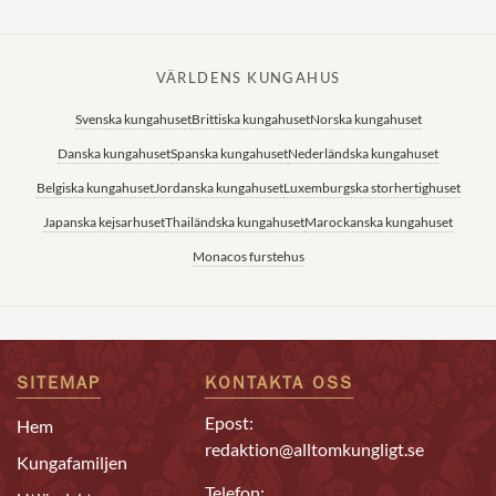
VÄRLDENS KUNGAHUS
Svenska kungahuset
Brittiska kungahuset
Norska kungahuset
Danska kungahuset
Spanska kungahuset
Nederländska kungahuset
Belgiska kungahuset
Jordanska kungahuset
Luxemburgska storhertighuset
Japanska kejsarhuset
Thailändska kungahuset
Marockanska kungahuset
Monacos furstehus
SITEMAP
KONTAKTA OSS
Epost:
Hem
redaktion@alltomkungligt.se
Kungafamiljen
Telefon: