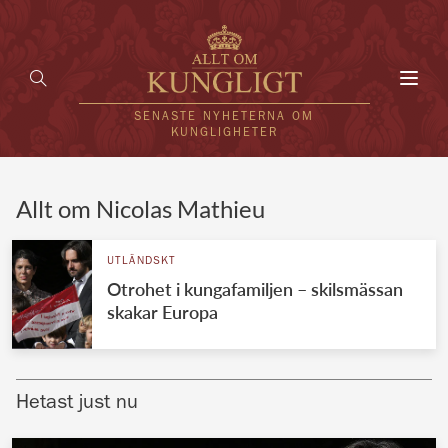
Toggl
navig
SENASTE NYHETERNA OM
KUNGLIGHETER
HEM
Allt om Nicolas Mathieu
KUNGAFAMILJEN
UTLÄNDSKT
Otrohet i kungafamiljen – skilsmässan
UTLÄNDSKT
skakar Europa
KÄNDISAR
VÄRLDENS KUNGAHUS
Hetast just nu
Svenska kungahuset
REDAKTION
Brittiska kungahuset