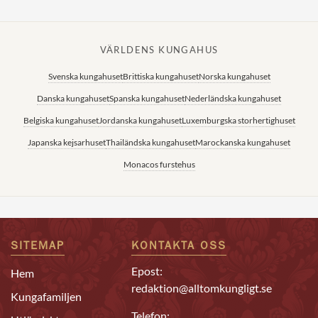
VÄRLDENS KUNGAHUS
Svenska kungahuset
Brittiska kungahuset
Norska kungahuset
Danska kungahuset
Spanska kungahuset
Nederländska kungahuset
Belgiska kungahuset
Jordanska kungahuset
Luxemburgska storhertighuset
Japanska kejsarhuset
Thailändska kungahuset
Marockanska kungahuset
Monacos furstehus
SITEMAP
KONTAKTA OSS
Epost:
Hem
redaktion@alltomkungligt.se
Kungafamiljen
Telefon: