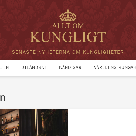
SENASTE NYHETERNA OM KUNGLIGHETER
LJEN
UTLÄNDSKT
KÄNDISAR
VÄRLDENS KUNGA
on