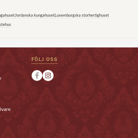
ngahuset
Jordanska kungahuset
Luxemburgska storhertighuset
stehus
FÖLJ OSS
e
ivare