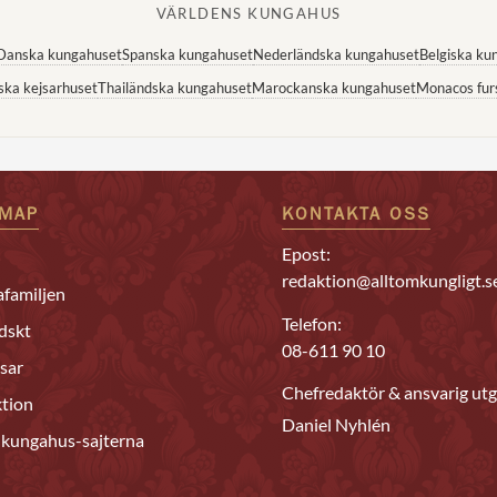
VÄRLDENS KUNGAHUS
Danska kungahuset
Spanska kungahuset
Nederländska kungahuset
Belgiska ku
ska kejsarhuset
Thailändska kungahuset
Marockanska kungahuset
Monacos fur
EMAP
KONTAKTA OSS
Epost:
redaktion@alltomkungligt.s
familjen
Telefon:
dskt
08-611 90 10
sar
Chefredaktör & ansvarig utg
tion
Daniel Nyhlén
 kungahus-sajterna