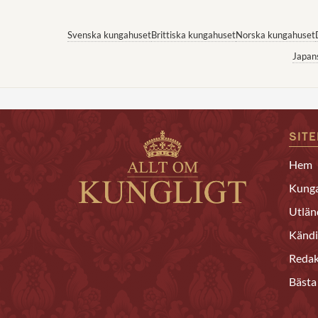
Svenska kungahuset
Brittiska kungahuset
Norska kungahuset
Japan
SIT
Hem
Kunga
Utlän
Kändi
Redak
Bästa