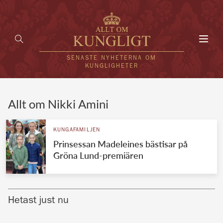
Toggl
navig
SENASTE NYHETERNA OM
KUNGLIGHETER
HEM
Allt om Nikki Amini
KUNGAFAMILJEN
KUNGAFAMILJEN
Prinsessan Madeleines bästisar på
UTLÄNDSKT
Gröna Lund-premiären
KÄNDISAR
VÄRLDENS KUNGAHUS
Hetast just nu
Svenska kungahuset
REDAKTION
Brittiska kungahuset