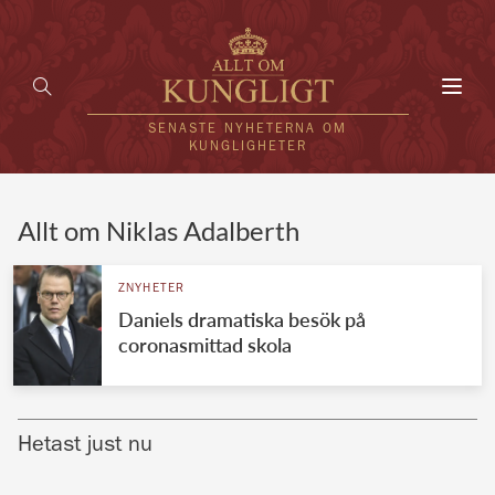
Toggl
navig
SENASTE NYHETERNA OM
KUNGLIGHETER
HEM
Allt om Niklas Adalberth
KUNGAFAMILJEN
ZNYHETER
Daniels dramatiska besök på
UTLÄNDSKT
coronasmittad skola
KÄNDISAR
VÄRLDENS KUNGAHUS
Hetast just nu
Svenska kungahuset
REDAKTION
Brittiska kungahuset