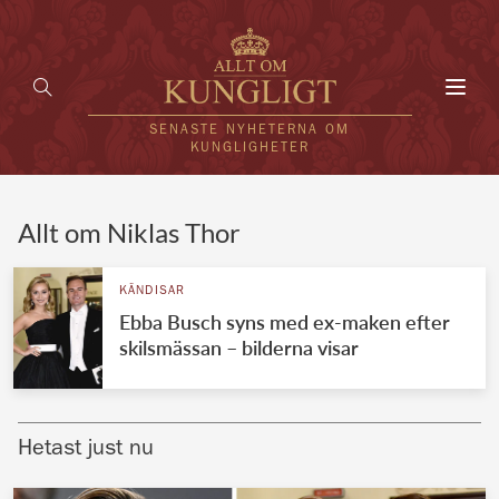
Toggl
navig
SENASTE NYHETERNA OM
KUNGLIGHETER
HEM
Allt om Niklas Thor
KUNGAFAMILJEN
KÄNDISAR
Ebba Busch syns med ex-maken efter
UTLÄNDSKT
skilsmässan – bilderna visar
KÄNDISAR
VÄRLDENS KUNGAHUS
Hetast just nu
Svenska kungahuset
REDAKTION
Brittiska kungahuset