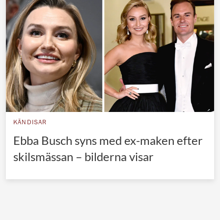
Norska kungahuset
Danska kungahuset
Spanska kungahuset
Nederländska kungahuset
Belgiska kungahuset
Jordanska kungahuset
Luxemburgska storhertighuset
KÄNDISAR
Japanska kejsarhuset
Ebba Busch syns med ex-maken efter
skilsmässan – bilderna visar
Thailändska kungahuset
Marockanska kungahuset
Monacos furstehus