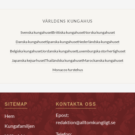
VÄRLDENS KUNGAHUS
Svenska kungahuset
Brittiska kungahuset
Norska kungahuset
Danska kungahuset
Spanska kungahuset
Nederländska kungahuset
Belgiska kungahuset
Jordanska kungahuset
Luxemburgska storhertighuset
Japanska kejsarhuset
Thailändska kungahuset
Marockanska kungahuset
Monacos furstehus
SITEMAP
KONTAKTA OSS
Epost:
Hem
redaktion@alltomkungligt.se
Kungafamiljen
Telefon: