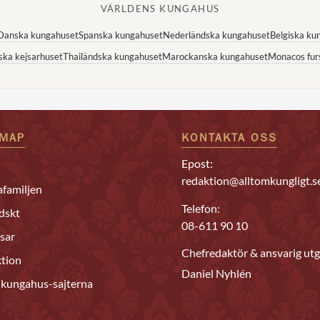
VÄRLDENS KUNGAHUS
Danska kungahuset
Spanska kungahuset
Nederländska kungahuset
Belgiska ku
ska kejsarhuset
Thailändska kungahuset
Marockanska kungahuset
Monacos fur
EMAP
KONTAKTA OSS
Epost:
redaktion@alltomkungligt.s
familjen
Telefon:
dskt
08-611 90 10
sar
Chefredaktör & ansvarig utg
tion
Daniel Nyhlén
 kungahus-sajterna