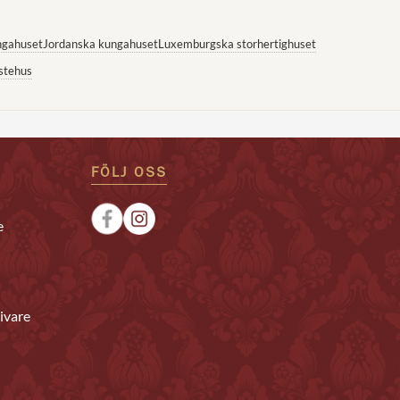
ngahuset
Jordanska kungahuset
Luxemburgska storhertighuset
stehus
FÖLJ OSS
e
ivare