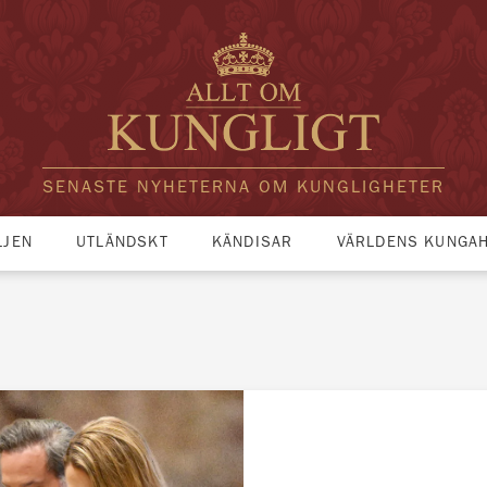
SENASTE NYHETERNA OM KUNGLIGHETER
LJEN
UTLÄNDSKT
KÄNDISAR
VÄRLDENS KUNGA