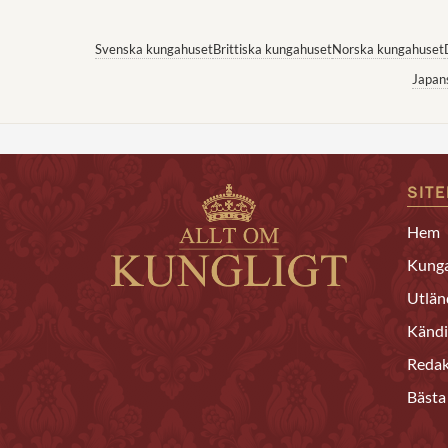
Svenska kungahuset
Brittiska kungahuset
Norska kungahuset
Japan
SIT
Hem
Kunga
Utlän
Kändi
Redak
Bästa