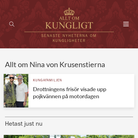
Toggl
navig
SENASTE NYHETERNA OM
KUNGLIGHETER
HEM
Allt om Nina von Krusenstierna
KUNGAFAMILJEN
KUNGAFAMILJEN
Drottningens frisör visade upp
UTLÄNDSKT
pojkvännen på motordagen
KÄNDISAR
VÄRLDENS KUNGAHUS
Hetast just nu
Svenska kungahuset
REDAKTION
Brittiska kungahuset