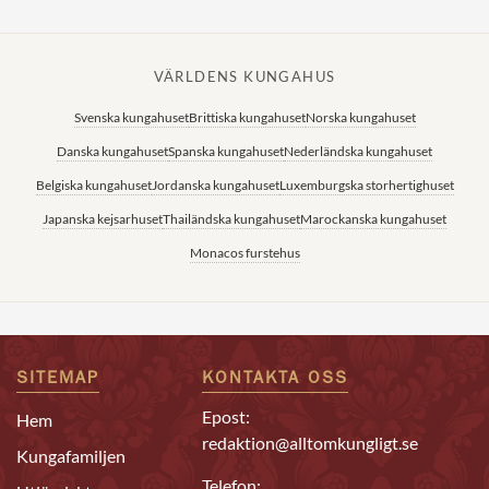
VÄRLDENS KUNGAHUS
Svenska kungahuset
Brittiska kungahuset
Norska kungahuset
Danska kungahuset
Spanska kungahuset
Nederländska kungahuset
Belgiska kungahuset
Jordanska kungahuset
Luxemburgska storhertighuset
Japanska kejsarhuset
Thailändska kungahuset
Marockanska kungahuset
Monacos furstehus
SITEMAP
KONTAKTA OSS
Epost:
Hem
redaktion@alltomkungligt.se
Kungafamiljen
Telefon: