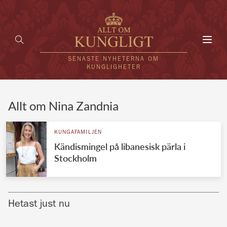
Toggl
navig
SENASTE NYHETERNA OM
KUNGLIGHETER
HEM
Allt om Nina Zandnia
KUNGAFAMILJEN
KUNGAFAMILJEN
Kändismingel på libanesisk pärla i
UTLÄNDSKT
Stockholm
KÄNDISAR
VÄRLDENS KUNGAHUS
Hetast just nu
Svenska kungahuset
REDAKTION
Brittiska kungahuset