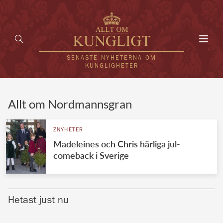
Toggl
navig
SENASTE NYHETERNA OM
KUNGLIGHETER
HEM
Allt om Nordmannsgran
KUNGAFAMILJEN
ZNYHETER
Madeleines och Chris härliga jul-
UTLÄNDSKT
comeback i Sverige
KÄNDISAR
VÄRLDENS KUNGAHUS
Hetast just nu
Svenska kungahuset
REDAKTION
Brittiska kungahuset