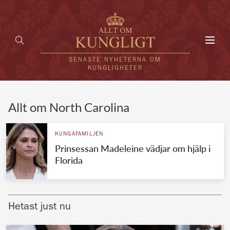
Toggl
navig
SENASTE NYHETERNA OM
KUNGLIGHETER
HEM
Allt om North Carolina
KUNGAFAMILJEN
KUNGAFAMILJEN
Prinsessan Madeleine vädjar om hjälp i
UTLÄNDSKT
Florida
KÄNDISAR
VÄRLDENS KUNGAHUS
Hetast just nu
Svenska kungahuset
REDAKTION
Brittiska kungahuset