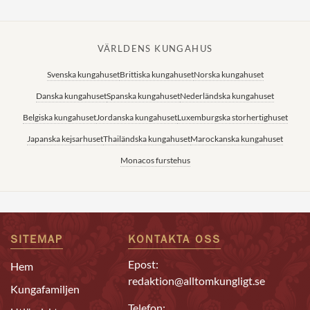
VÄRLDENS KUNGAHUS
Svenska kungahuset
Brittiska kungahuset
Norska kungahuset
Danska kungahuset
Spanska kungahuset
Nederländska kungahuset
Belgiska kungahuset
Jordanska kungahuset
Luxemburgska storhertighuset
Japanska kejsarhuset
Thailändska kungahuset
Marockanska kungahuset
Monacos furstehus
SITEMAP
KONTAKTA OSS
Epost:
Hem
redaktion@alltomkungligt.se
Kungafamiljen
Telefon: