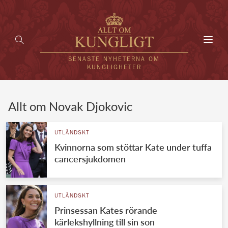
Toggl
navig
SENASTE NYHETERNA OM
KUNGLIGHETER
HEM
Allt om Novak Djokovic
KUNGAFAMILJEN
UTLÄNDSKT
Kvinnorna som stöttar Kate under tuffa
UTLÄNDSKT
cancersjukdomen
KÄNDISAR
VÄRLDENS KUNGAHUS
UTLÄNDSKT
Prinsessan Kates rörande
Svenska kungahuset
REDAKTION
kärlekshyllning till sin son
Brittiska kungahuset