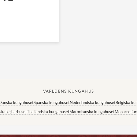
VÄRLDENS KUNGAHUS
Danska kungahuset
Spanska kungahuset
Nederländska kungahuset
Belgiska ku
ska kejsarhuset
Thailändska kungahuset
Marockanska kungahuset
Monacos fur