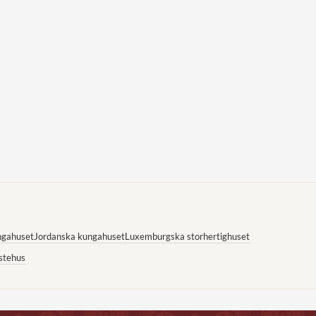
ngahuset
Jordanska kungahuset
Luxemburgska storhertighuset
stehus