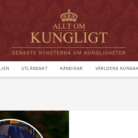
SENASTE NYHETERNA OM KUNGLIGHETER
LJEN
UTLÄNDSKT
KÄNDISAR
VÄRLDENS KUNGA