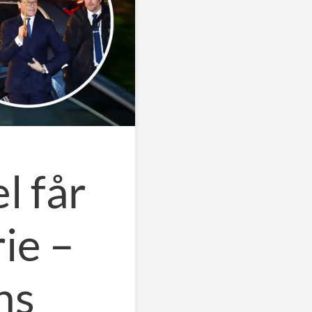
l får
ie –
ns