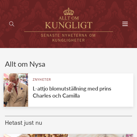
Toggl
navig
SENASTE NYHETERNA OM
KUNGLIGHETER
HEM
Allt om Nysa
KUNGAFAMILJEN
ZNYHETER
L-attjo blomutställning med prins
UTLÄNDSKT
Charles och Camilla
KÄNDISAR
VÄRLDENS KUNGAHUS
Hetast just nu
Svenska kungahuset
REDAKTION
Brittiska kungahuset