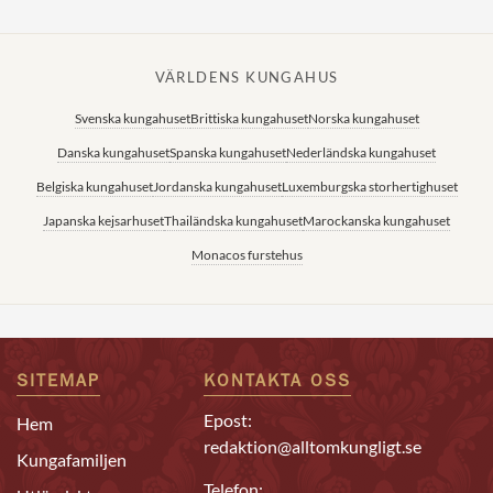
VÄRLDENS KUNGAHUS
Svenska kungahuset
Brittiska kungahuset
Norska kungahuset
Danska kungahuset
Spanska kungahuset
Nederländska kungahuset
Belgiska kungahuset
Jordanska kungahuset
Luxemburgska storhertighuset
Japanska kejsarhuset
Thailändska kungahuset
Marockanska kungahuset
Monacos furstehus
SITEMAP
KONTAKTA OSS
Epost:
Hem
redaktion@alltomkungligt.se
Kungafamiljen
Telefon: