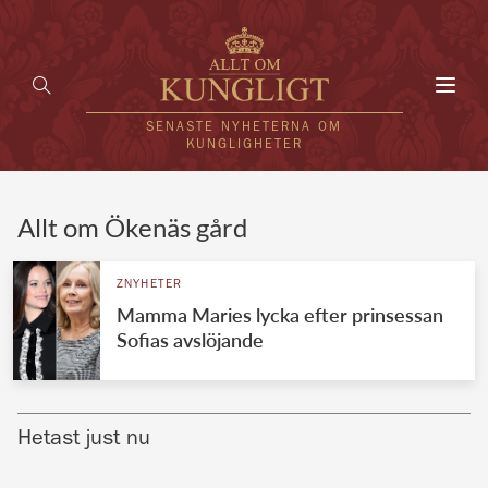
Toggl
navig
SENASTE NYHETERNA OM
KUNGLIGHETER
HEM
Allt om Ökenäs gård
KUNGAFAMILJEN
ZNYHETER
Mamma Maries lycka efter prinsessan
UTLÄNDSKT
Sofias avslöjande
KÄNDISAR
VÄRLDENS KUNGAHUS
Hetast just nu
Svenska kungahuset
REDAKTION
Brittiska kungahuset