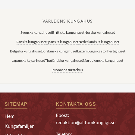
VÄRLDENS KUNGAHUS
Svenska kungahuset
Brittiska kungahuset
Norska kungahuset
Danska kungahuset
Spanska kungahuset
Nederländska kungahuset
Belgiska kungahuset
Jordanska kungahuset
Luxemburgska storhertighuset
Japanska kejsarhuset
Thailändska kungahuset
Marockanska kungahuset
Monacos furstehus
SITEMAP
KONTAKTA OSS
Epost:
Hem
redaktion@alltomkungligt.se
Kungafamiljen
Telefon: