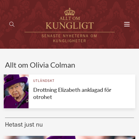
Toggl
navig
SENASTE NYHETERNA OM
KUNGLIGHETER
HEM
Allt om Olivia Colman
KUNGAFAMILJEN
UTLÄNDSKT
Drottning Elizabeth anklagad för
UTLÄNDSKT
otrohet
KÄNDISAR
VÄRLDENS KUNGAHUS
Hetast just nu
Svenska kungahuset
REDAKTION
Brittiska kungahuset