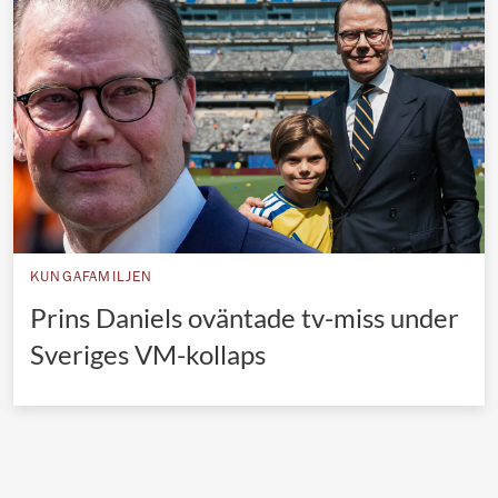
Norska kungahuset
Danska kungahuset
Spanska kungahuset
Nederländska kungahuset
Belgiska kungahuset
Jordanska kungahuset
Luxemburgska storhertighuset
KUNGAFAMILJEN
Japanska kejsarhuset
Prins Daniels oväntade tv-miss under
Sveriges VM-kollaps
Thailändska kungahuset
Marockanska kungahuset
Monacos furstehus