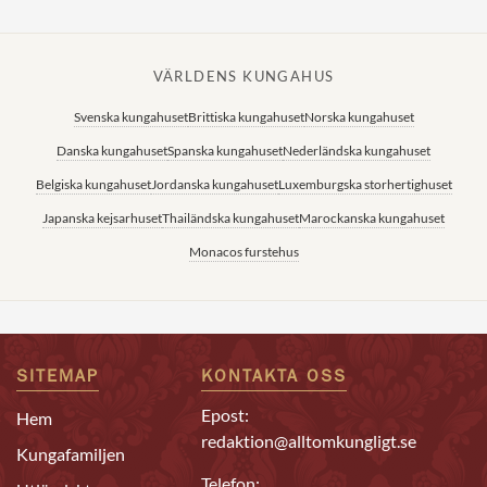
VÄRLDENS KUNGAHUS
Svenska kungahuset
Brittiska kungahuset
Norska kungahuset
Danska kungahuset
Spanska kungahuset
Nederländska kungahuset
Belgiska kungahuset
Jordanska kungahuset
Luxemburgska storhertighuset
Japanska kejsarhuset
Thailändska kungahuset
Marockanska kungahuset
Monacos furstehus
SITEMAP
KONTAKTA OSS
Epost:
Hem
redaktion@alltomkungligt.se
Kungafamiljen
Telefon: