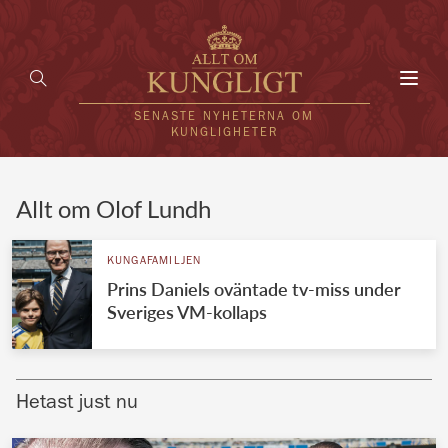
Toggl
navig
SENASTE NYHETERNA OM
KUNGLIGHETER
HEM
Allt om Olof Lundh
KUNGAFAMILJEN
KUNGAFAMILJEN
Prins Daniels oväntade tv-miss under
UTLÄNDSKT
Sveriges VM-kollaps
KÄNDISAR
VÄRLDENS KUNGAHUS
Hetast just nu
Svenska kungahuset
REDAKTION
Brittiska kungahuset