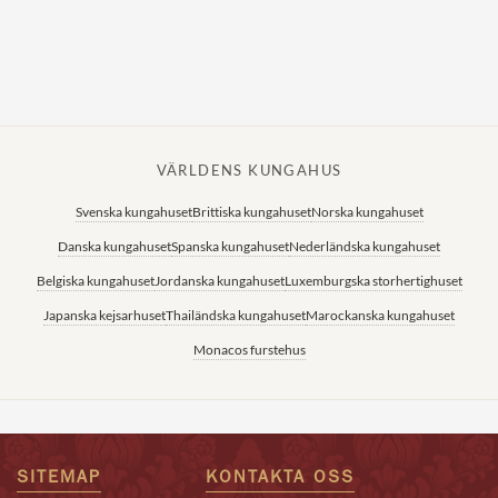
Norska kungahuset
Danska kungahuset
Spanska kungahuset
Nederländska kungahuset
VÄRLDENS KUNGAHUS
Belgiska kungahuset
Svenska kungahuset
Brittiska kungahuset
Norska kungahuset
Jordanska kungahuset
Danska kungahuset
Spanska kungahuset
Nederländska kungahuset
Luxemburgska storhertighuset
Belgiska kungahuset
Jordanska kungahuset
Luxemburgska storhertighuset
Japanska kejsarhuset
Japanska kejsarhuset
Thailändska kungahuset
Marockanska kungahuset
Thailändska kungahuset
Monacos furstehus
Marockanska kungahuset
Monacos furstehus
SITEMAP
KONTAKTA OSS