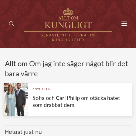
Toggl
navig
SENASTE NYHETERNA OM
KUNGLIGHETER
HEM
Allt om Om jag inte säger något blir det
bara värre
KUNGAFAMILJEN
UTLÄNDSKT
ZNYHETER
Sofia och Carl Philip om otäcka hatet
KÄNDISAR
som drabbat dem
VÄRLDENS KUNGAHUS
Svenska kungahuset
REDAKTION
Hetast just nu
Brittiska kungahuset