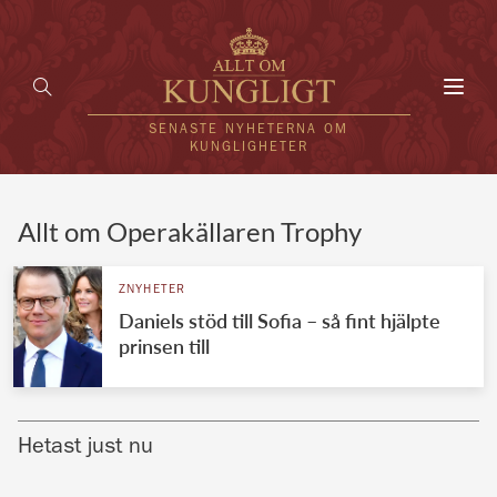
Toggl
navig
SENASTE NYHETERNA OM
KUNGLIGHETER
HEM
Allt om Operakällaren Trophy
KUNGAFAMILJEN
ZNYHETER
Daniels stöd till Sofia – så fint hjälpte
UTLÄNDSKT
prinsen till
KÄNDISAR
VÄRLDENS KUNGAHUS
Hetast just nu
Svenska kungahuset
REDAKTION
Brittiska kungahuset