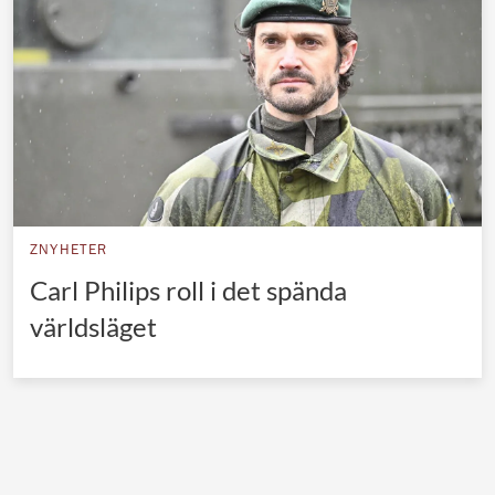
Norska kungahuset
Danska kungahuset
Spanska kungahuset
Nederländska kungahuset
Belgiska kungahuset
Jordanska kungahuset
ZNYHETER
Luxemburgska storhertighuset
Carl Philips roll i det spända
Japanska kejsarhuset
världsläget
Thailändska kungahuset
Marockanska kungahuset
Monacos furstehus