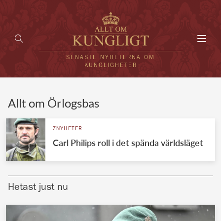
Toggl
navig
SENASTE NYHETERNA OM
KUNGLIGHETER
HEM
Allt om Örlogsbas
KUNGAFAMILJEN
ZNYHETER
Carl Philips roll i det spända världsläget
UTLÄNDSKT
KÄNDISAR
Hetast just nu
VÄRLDENS KUNGAHUS
Svenska kungahuset
REDAKTION
Brittiska kungahuset