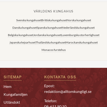
VÄRLDENS KUNGAHUS
Svenska kungahuset
Brittiska kungahuset
Norska kungahuset
Danska kungahuset
Spanska kungahuset
Nederländska kungahuset
Belgiska kungahuset
Jordanska kungahuset
Luxemburgska storhertighuset
Japanska kejsarhuset
Thailändska kungahuset
Marockanska kungahuset
Monacos furstehus
SITEMAP
KONTAKTA OSS
Epost:
Hem
redaktion@alltomkungligt.se
Kungafamiljen
Telefon:
Utländskt
08-611 90 10