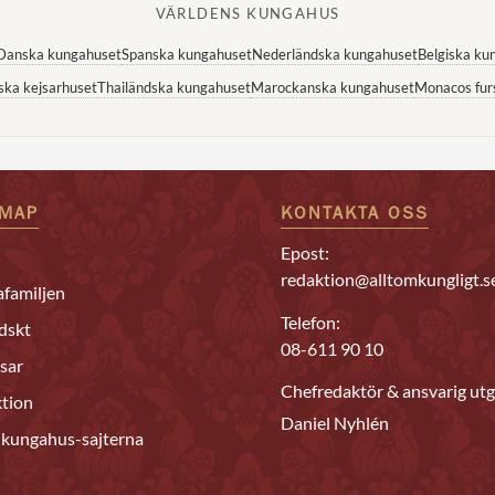
VÄRLDENS KUNGAHUS
Danska kungahuset
Spanska kungahuset
Nederländska kungahuset
Belgiska ku
ska kejsarhuset
Thailändska kungahuset
Marockanska kungahuset
Monacos fur
EMAP
KONTAKTA OSS
Epost:
redaktion@alltomkungligt.s
familjen
Telefon:
dskt
08-611 90 10
sar
Chefredaktör & ansvarig utg
tion
Daniel Nyhlén
 kungahus-sajterna