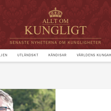
SENASTE NYHETERNA OM KUNGLIGHETER
LJEN
UTLÄNDSKT
KÄNDISAR
VÄRLDENS KUNGA