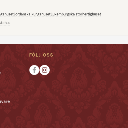
ngahuset
Jordanska kungahuset
Luxemburgska storhertighuset
stehus
FÖLJ OSS
e
ivare