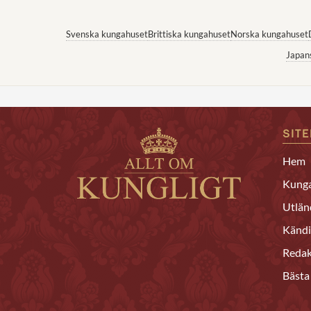
Svenska kungahuset
Brittiska kungahuset
Norska kungahuset
Japan
SIT
Hem
Kunga
Utlän
Kändi
Redak
Bästa