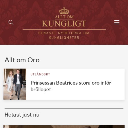
Toggl
navig
SENASTE NYHETERNA OM
KUNGLIGHETER
HEM
Allt om Oro
KUNGAFAMILJEN
UTLÄNDSKT
Prinsessan Beatrices stora oro inför
UTLÄNDSKT
bröllopet
KÄNDISAR
VÄRLDENS KUNGAHUS
Hetast just nu
Svenska kungahuset
REDAKTION
Brittiska kungahuset