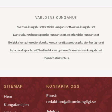
VÄRLDENS KUNGAHUS
Svenska kungahuset
Brittiska kungahuset
Norska kungahuset
Danska kungahuset
Spanska kungahuset
Nederländska kungahuset
Belgiska kungahuset
Jordanska kungahuset
Luxemburgska storhertighuset
Japanska kejsarhuset
Thailändska kungahuset
Marockanska kungahuset
Monacos furstehus
SITEMAP
KONTAKTA OSS
Epost:
Hem
redaktion@alltomkungligt.se
Kungafamiljen
Telefon: