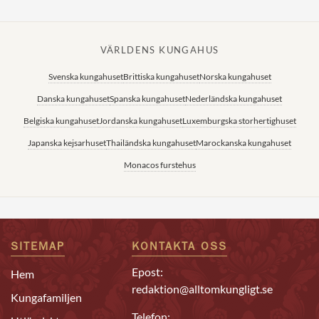
VÄRLDENS KUNGAHUS
Svenska kungahuset
Brittiska kungahuset
Norska kungahuset
Danska kungahuset
Spanska kungahuset
Nederländska kungahuset
Belgiska kungahuset
Jordanska kungahuset
Luxemburgska storhertighuset
Japanska kejsarhuset
Thailändska kungahuset
Marockanska kungahuset
Monacos furstehus
SITEMAP
KONTAKTA OSS
Epost:
Hem
redaktion@alltomkungligt.se
Kungafamiljen
Telefon: