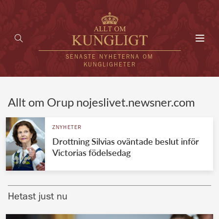
Toggl
navig
SENASTE NYHETERNA OM
KUNGLIGHETER
HEM
Allt om Orup nojeslivet.newsner.com
KUNGAFAMILJEN
ZNYHETER
Drottning Silvias oväntade beslut inför
UTLÄNDSKT
Victorias födelsedag
KÄNDISAR
VÄRLDENS KUNGAHUS
Hetast just nu
Svenska kungahuset
REDAKTION
Brittiska kungahuset