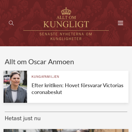
Toggl
navig
SENASTE NYHETERNA OM
KUNGLIGHETER
HEM
Allt om Oscar Anmoen
KUNGAFAMILJEN
KUNGAFAMILJEN
Efter kritiken: Hovet försvarar Victorias
UTLÄNDSKT
coronabeslut
KÄNDISAR
VÄRLDENS KUNGAHUS
Hetast just nu
Svenska kungahuset
REDAKTION
Brittiska kungahuset