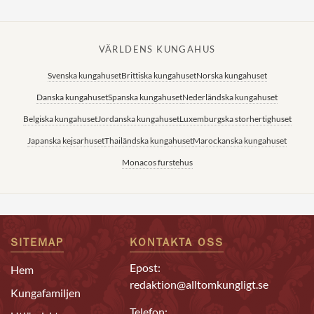
VÄRLDENS KUNGAHUS
Svenska kungahuset
Brittiska kungahuset
Norska kungahuset
Danska kungahuset
Spanska kungahuset
Nederländska kungahuset
Belgiska kungahuset
Jordanska kungahuset
Luxemburgska storhertighuset
Japanska kejsarhuset
Thailändska kungahuset
Marockanska kungahuset
Monacos furstehus
SITEMAP
KONTAKTA OSS
Epost:
Hem
redaktion@alltomkungligt.se
Kungafamiljen
Telefon: