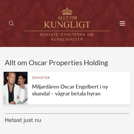
Toggl
navig
SENASTE NYHETERNA OM
KUNGLIGHETER
HEM
Allt om Oscar Properties Holding
KUNGAFAMILJEN
ZNYHETER
Miljardären Oscar Engelbert i ny
UTLÄNDSKT
skandal – vägrar betala hyran
KÄNDISAR
VÄRLDENS KUNGAHUS
Hetast just nu
Svenska kungahuset
REDAKTION
Brittiska kungahuset