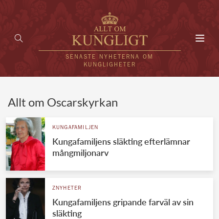
Toggl
navig
SENASTE NYHETERNA OM
KUNGLIGHETER
HEM
Allt om Oscarskyrkan
KUNGAFAMILJEN
KUNGAFAMILJEN
Kungafamiljens släkting efterlämnar
UTLÄNDSKT
mångmiljonarv
KÄNDISAR
VÄRLDENS KUNGAHUS
ZNYHETER
Kungafamiljens gripande farväl av sin
Svenska kungahuset
REDAKTION
släkting
Brittiska kungahuset