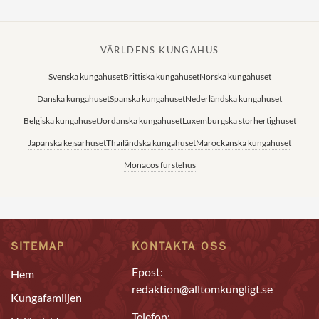
VÄRLDENS KUNGAHUS
Svenska kungahuset
Brittiska kungahuset
Norska kungahuset
Danska kungahuset
Spanska kungahuset
Nederländska kungahuset
Belgiska kungahuset
Jordanska kungahuset
Luxemburgska storhertighuset
Japanska kejsarhuset
Thailändska kungahuset
Marockanska kungahuset
Monacos furstehus
SITEMAP
KONTAKTA OSS
Epost:
Hem
redaktion@alltomkungligt.se
Kungafamiljen
Telefon: