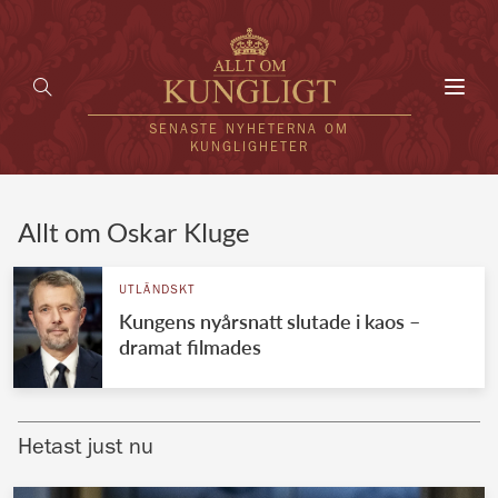
Toggl
navig
SENASTE NYHETERNA OM
KUNGLIGHETER
HEM
Allt om Oskar Kluge
KUNGAFAMILJEN
UTLÄNDSKT
Kungens nyårsnatt slutade i kaos –
UTLÄNDSKT
dramat filmades
KÄNDISAR
VÄRLDENS KUNGAHUS
Hetast just nu
Svenska kungahuset
REDAKTION
Brittiska kungahuset