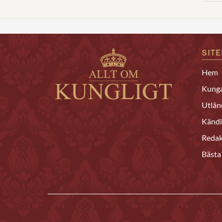
SIT
Hem
Kunga
Utlän
Kändi
Redak
Bästa