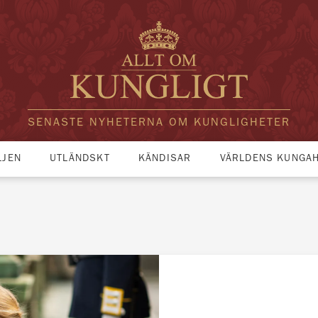
SENASTE NYHETERNA OM KUNGLIGHETER
LJEN
UTLÄNDSKT
KÄNDISAR
VÄRLDENS KUNGA