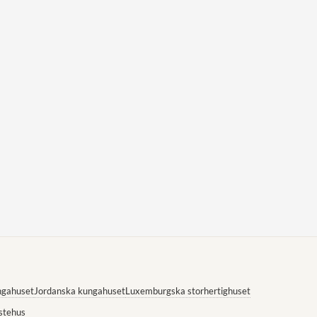
ngahuset
Jordanska kungahuset
Luxemburgska storhertighuset
stehus