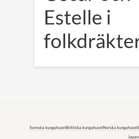
Estelle i
folkdräkte
Svenska kungahuset
Brittiska kungahuset
Norska kungahuset
Japan