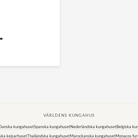
r
VÄRLDENS KUNGAHUS
Danska kungahuset
Spanska kungahuset
Nederländska kungahuset
Belgiska ku
ska kejsarhuset
Thailändska kungahuset
Marockanska kungahuset
Monacos fur