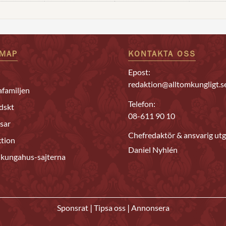
EMAP
KONTAKTA OSS
Epost:
redaktion@alltomkungligt.s
familjen
Telefon:
dskt
08-611 90 10
sar
Chefredaktör & ansvarig utg
tion
Daniel Nyhlén
 kungahus-sajterna
|
|
Sponsrat
Tipsa oss
Annonsera