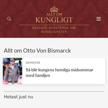
Toggl
navig
SENASTE NYHETERNA OM
KUNGLIGHETER
HEM
Allt om Otto Von Bismarck
KUNGAFAMILJEN
ZNYHETER
Så blir kungens hemliga midsommar
UTLÄNDSKT
med familjen
KÄNDISAR
VÄRLDENS KUNGAHUS
Hetast just nu
Svenska kungahuset
REDAKTION
Brittiska kungahuset