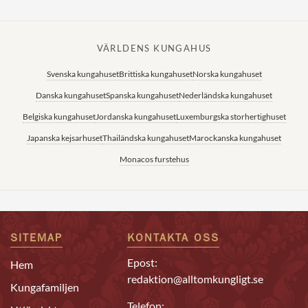
VÄRLDENS KUNGAHUS
Svenska kungahuset
Brittiska kungahuset
Norska kungahuset
Danska kungahuset
Spanska kungahuset
Nederländska kungahuset
Belgiska kungahuset
Jordanska kungahuset
Luxemburgska storhertighuset
Japanska kejsarhuset
Thailändska kungahuset
Marockanska kungahuset
Monacos furstehus
SITEMAP
KONTAKTA OSS
Epost:
Hem
redaktion@alltomkungligt.se
Kungafamiljen
Telefon: