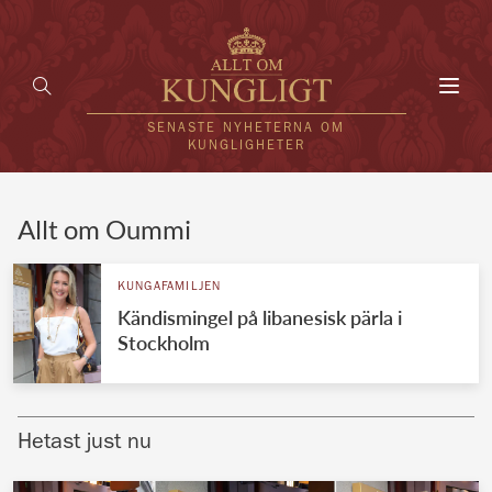
Toggl
navig
SENASTE NYHETERNA OM
KUNGLIGHETER
HEM
Allt om Oummi
KUNGAFAMILJEN
KUNGAFAMILJEN
Kändismingel på libanesisk pärla i
UTLÄNDSKT
Stockholm
KÄNDISAR
VÄRLDENS KUNGAHUS
Hetast just nu
Svenska kungahuset
REDAKTION
Brittiska kungahuset