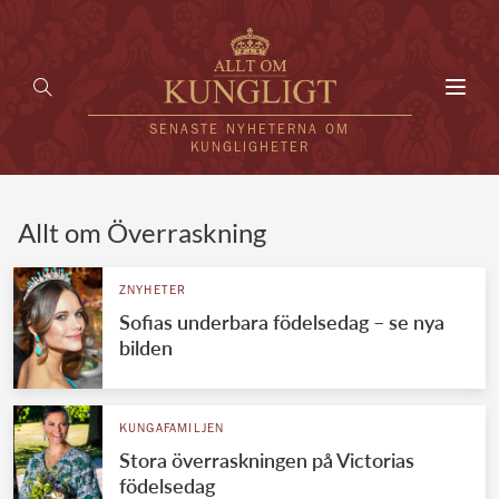
Toggl
navig
SENASTE NYHETERNA OM
KUNGLIGHETER
HEM
Allt om Överraskning
KUNGAFAMILJEN
ZNYHETER
Sofias underbara födelsedag – se nya
UTLÄNDSKT
bilden
KÄNDISAR
VÄRLDENS KUNGAHUS
KUNGAFAMILJEN
Stora överraskningen på Victorias
Svenska kungahuset
REDAKTION
födelsedag
Brittiska kungahuset