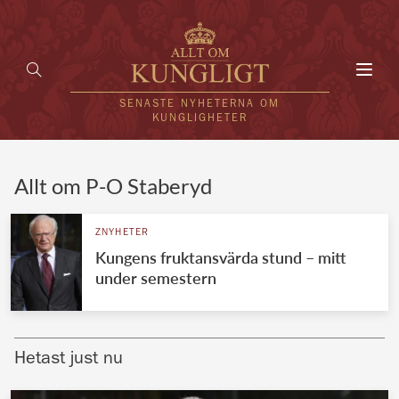
Toggl
navig
SENASTE NYHETERNA OM
KUNGLIGHETER
HEM
Allt om P-O Staberyd
KUNGAFAMILJEN
ZNYHETER
Kungens fruktansvärda stund – mitt
UTLÄNDSKT
under semestern
KÄNDISAR
VÄRLDENS KUNGAHUS
Hetast just nu
Svenska kungahuset
REDAKTION
Brittiska kungahuset