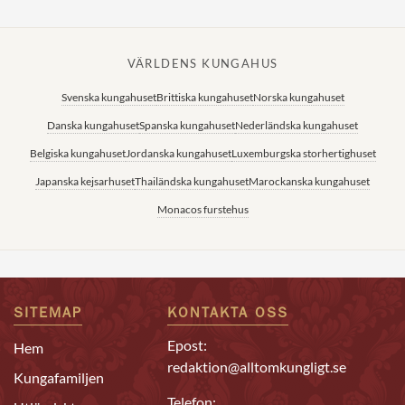
VÄRLDENS KUNGAHUS
Svenska kungahuset
Brittiska kungahuset
Norska kungahuset
Danska kungahuset
Spanska kungahuset
Nederländska kungahuset
Belgiska kungahuset
Jordanska kungahuset
Luxemburgska storhertighuset
Japanska kejsarhuset
Thailändska kungahuset
Marockanska kungahuset
Monacos furstehus
SITEMAP
KONTAKTA OSS
Epost:
Hem
redaktion@alltomkungligt.se
Kungafamiljen
Telefon: