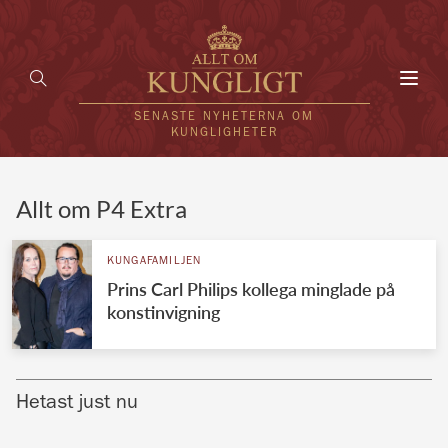
Toggl
navig
SENASTE NYHETERNA OM
KUNGLIGHETER
HEM
Allt om P4 Extra
KUNGAFAMILJEN
KUNGAFAMILJEN
Prins Carl Philips kollega minglade på
UTLÄNDSKT
konstinvigning
KÄNDISAR
VÄRLDENS KUNGAHUS
Hetast just nu
Svenska kungahuset
REDAKTION
Brittiska kungahuset