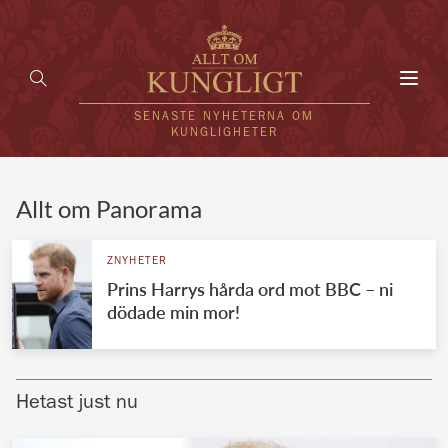
Toggl
navig
SENASTE NYHETERNA OM
KUNGLIGHETER
HEM
Allt om Panorama
KUNGAFAMILJEN
ZNYHETER
Prins Harrys hårda ord mot BBC – ni
UTLÄNDSKT
dödade min mor!
KÄNDISAR
VÄRLDENS KUNGAHUS
Hetast just nu
Svenska kungahuset
REDAKTION
Brittiska kungahuset