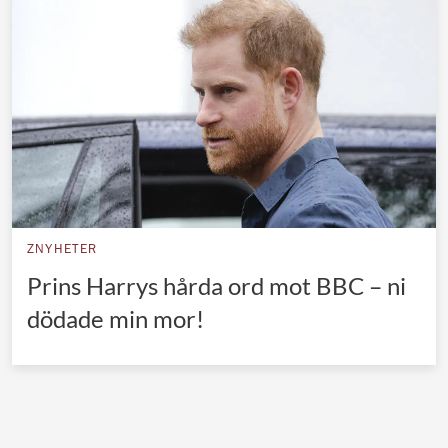
Norska kungahuset
Danska kungahuset
Spanska kungahuset
Nederländska kungahuset
Belgiska kungahuset
Jordanska kungahuset
Luxemburgska storhertighuset
ZNYHETER
Japanska kejsarhuset
Prins Harrys hårda ord mot BBC – ni
dödade min mor!
Thailändska kungahuset
Marockanska kungahuset
Monacos furstehus