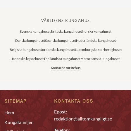
VÄRLDENS KUNGAHUS
Svenska kungahuset
Brittiska kungahuset
Norska kungahuset
Danska kungahuset
Spanska kungahuset
Nederländska kungahuset
Belgiska kungahuset
Jordanska kungahuset
Luxemburgska storhertighuset
Japanska kejsarhuset
Thailändska kungahuset
Marockanska kungahuset
Monacos furstehus
SITEMAP
KONTAKTA OSS
Epost:
Hem
redaktion@alltomkungligt.se
Kungafamiljen
Telefon: