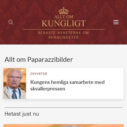
Toggl
navig
SENASTE NYHETERNA OM
KUNGLIGHETER
HEM
Allt om Paparazzibilder
KUNGAFAMILJEN
ZNYHETER
Kungens hemliga samarbete med
UTLÄNDSKT
skvallerpressen
KÄNDISAR
VÄRLDENS KUNGAHUS
Hetast just nu
Svenska kungahuset
REDAKTION
Brittiska kungahuset