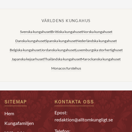
VÄRLDENS KUNGAHUS
Svenska kungahuset
Brittiska kungahuset
Norska kungahuset
Danska kungahuset
Spanska kungahuset
Nederländska kungahuset
Belgiska kungahuset
Jordanska kungahuset
Luxemburgska storhertighuset
Japanska kejsarhuset
Thailändska kungahuset
Marockanska kungahuset
Monacos furstehus
SITEMAP
KONTAKTA OSS
Epost:
Hem
redaktion@alltomkungligt.se
Kungafamiljen
Telefon: